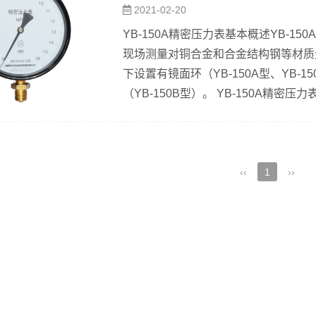
2021-02-20
更换准确度高一级的不锈钢压力表...
YB-150A精密压力表基本概述YB-
现场测量对铜合金和合金结构钢等材质
下设置有镜面环（YB-150A型、YB
（YB-150B型）。 YB-150A
示装置和外壳组成。测压弹性元件经特
套调试后，能确保精确的指示精度。精
件后，使其产生弹性变形—位移，经拉杆
‹‹
1
››