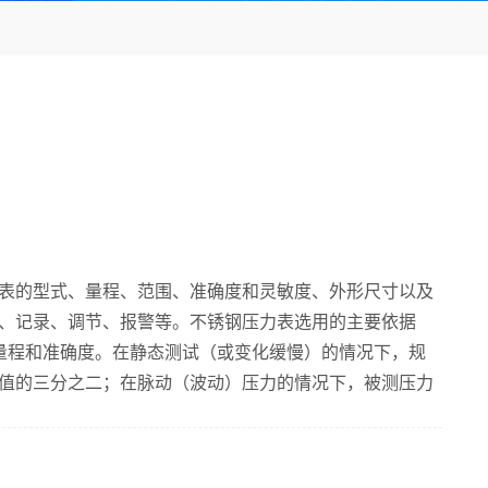
表的型式、量程、范围、准确度和灵敏度、外形尺寸以及
、记录、调节、报警等。不锈钢压力表选用的主要依据
量程和准确度。在静态测试（或变化缓慢）的情况下，规
值的三分之二；在脉动（波动）压力的情况下，被测压力
常用压力检测仪表的准确度等级有0.05、0.1、0.25、
6个等级，应从生产工艺准确度要求和最经济角度选用。仪表的最
级百分比的乘积，如果误差值超过工艺要求准确度，则需