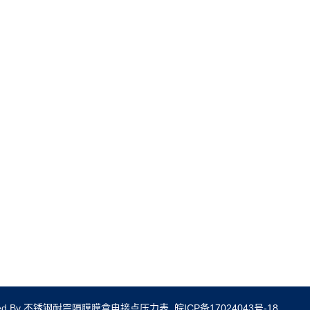
ed By
不锈钢耐震隔膜膜盒电接点压力表
.
皖ICP备17024043号-18
.