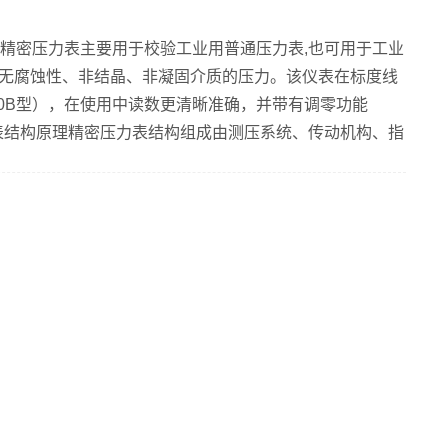
150A精密压力表主要用于校验工业用普通压力表,也可用于工业
无腐蚀性、非结晶、非凝固介质的压力。该仪表在标度线
-150B型），在使用中读数更清晰准确，并带有调零功能
精密压力表结构原理精密压力表结构组成由测压系统、传动机构、指
殊工艺处理，使其性能稳定可靠，与高精度的传动机构配
密压力表仪表的工作原理当被测介质的压力作用于弹性元
带动传动机构放大，由指示装置指示被测压力。 ...